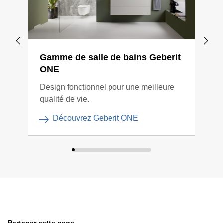
Gamme de salle de bains Geberit
Gam
ONE
Xen
Design fonctionnel pour une meilleure
Desi
qualité de vie.
har
Découvrez Geberit ONE
Partager cette page