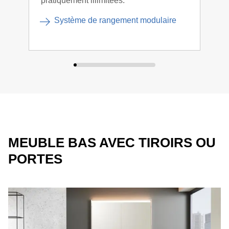
pratiquement illimitées.
façad
en d
Système de rangement modulaire
MEUBLE BAS AVEC TIROIRS OU
PORTES