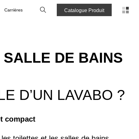
rechercher
Carrières
Catalogue Produit
 SALLE DE BAINS
LE D’UN LAVABO ?
 et compact
es toilettes et les salles de bains