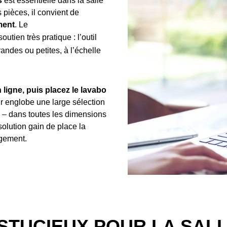
s
est essentielle dans la salle
s pièces, il convient de
ment
. Le
outien très pratique : l’outil
randes ou petites, à l’échelle
 ligne, puis placez le lavabo
ur englobe une large sélection
 – dans toutes les dimensions
solution gain de place la
ngement.
TUCIEUX POUR LA SALLE