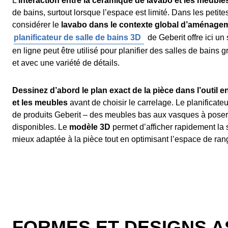
L’
interaction entre la céramique de lavabo et les meuble
de bains, surtout lorsque l’espace est limité. Dans les petite
considérer le
lavabo dans le contexte global d’aménage
planificateur de salle de bains 3D
de Geberit offre ici un s
en ligne peut être utilisé pour planifier des salles de bains g
et avec une variété de détails.
Dessinez d’abord le plan exact de la pièce dans l’outil en
et les meubles
avant de choisir le carrelage. Le planificate
de produits Geberit – des meubles bas aux vasques à poser
disponibles. Le
modèle 3D
permet d’afficher rapidement la 
mieux adaptée à la pièce tout en optimisant l’espace de ra
FORMES ET DESIGNS AS