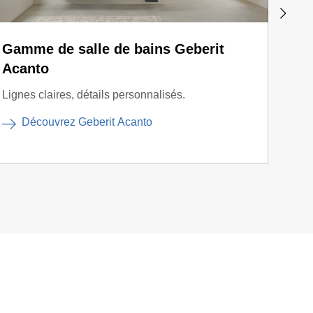
Gamme de salle de bains Geberit
Gam
Acanto
iCo
Lignes claires, détails personnalisés.
Aspec
de ba
Découvrez Geberit Acanto
D