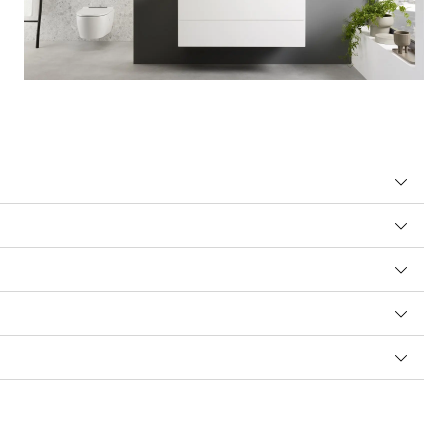
iène et détergents pour la salle de bains contiennent
 endommager de nombreuses surfaces – lavabo, WC,
sent trop longtemps. Le liquide peut alors provoquer des
obinets et la plaque de déclenchement, ou des taches
uvent laisser de très vilaines taches sur la robinetterie, car
ère synthétique.
des acides, comme l’acide chlorhydrique. À la fin de la
iminer le calcaire, mais vous avez peut-être aussi
ttoyant avec soin. Utilisez des agents contenant de l’acide
s dans votre salle de bains.