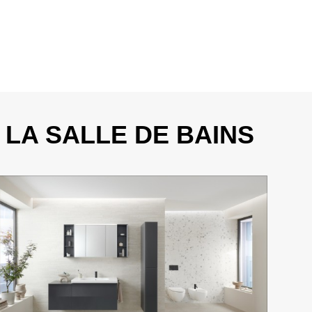
e, qui sont beaucoup moins agressifs que le chlore. Laissez
 puis essuyez-le avec un chiffon propre et beaucoup d’eau
 le temps d’action du détartrant, puis rincez abondamment à
ous pouvez aussi lutter plus précocement contre le
, essuyez systématiquement les robinets humides à l’aide
e. Vous évitez ainsi la formation de dépôts calcaires
LA SALLE DE BAINS